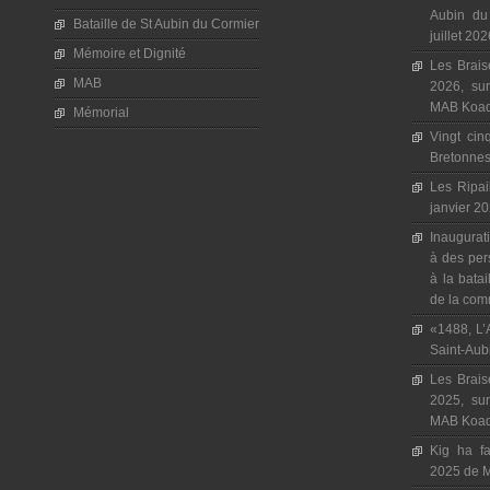
Aubin du
Bataille de St Aubin du Cormier
juillet 20
Mémoire et Dignité
Les Brais
MAB
2026, sur
MAB Koad 
Mémorial
Vingt cin
Bretonnes,
Les Ripai
janvier 20
Inaugura
à des per
à la batai
de la com
«1488, L’A
Saint-Aub
Les Brais
2025, sur
MAB Koad 
Kig ha fa
2025 de 