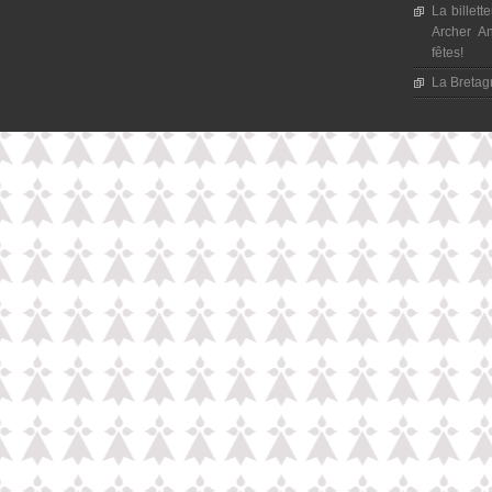
La billett
Archer An
fêtes!
La Bretagn