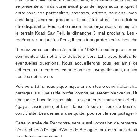
se présentera, mais dorénavant plus de façon automatique. Pa
entre tous nos partenaires, sponsors, artistes, soutiens, me
sens large, anciens, présents et peut-être futurs, ne se distend
être disparaître. Pour cette raison, nous organisons un piqu
le terrain Koad Sav Pell, le dimanche 5 mai prochain, Les 
redémarrer un jour les Feux, il nous faut garder les braises 
Rendez-vous sur place à partir de 10h30 le matin pour un p
commentée de notre site débutera vers 11h, avec toutes les
éventuelles questions. Nous accueillerons tous les amis
adhérents et membres, comme amis ou sympathisants, ou simple
nos lieux et travaux.
Puis vers 13 h, nous pique-niquerons en toute convivialité, c
partages sur une table buffet commune seront bienvenus. Un 
une petite buvette disponible. Les conteurs, musiciens et 
égayer l’assistance, et faire danser à suivre. Jeux de boules
convivialité. Les derniers à se quitter pourront le soir partager 
Cette journée de Rencontre sera aussi l’occasion de remettr
sérigraphies à l’effigie d’Anne de Bretagne, aux éventuels dest
vue depuis un moment !