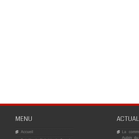
MENU
ACTUAL
Accueil
La commé
Aubin du