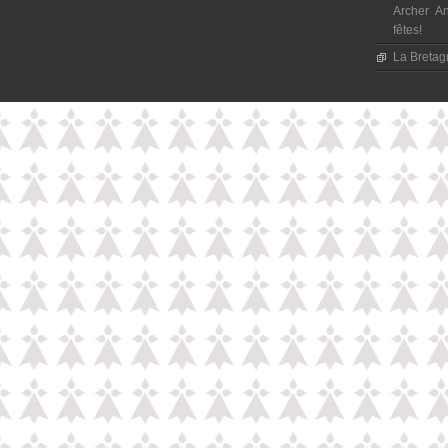
Archer An
fêtes!
La Bretagn