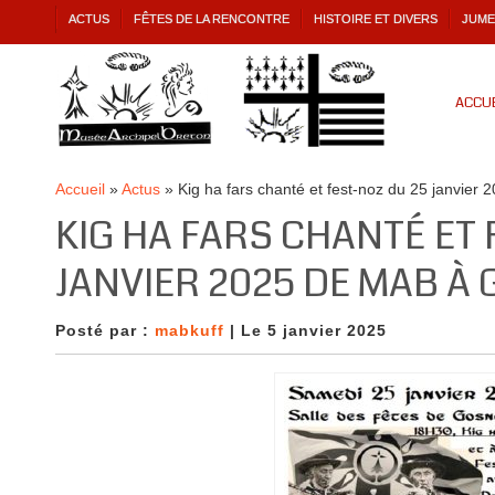
ACTUS
FÊTES DE LA RENCONTRE
HISTOIRE ET DIVERS
JUME
ACCUE
Accueil
»
Actus
»
Kig ha fars chanté et fest-noz du 25 janvier
KIG HA FARS CHANTÉ ET 
JANVIER 2025 DE MAB À 
Posté par :
mabkuff
| Le 5 janvier 2025