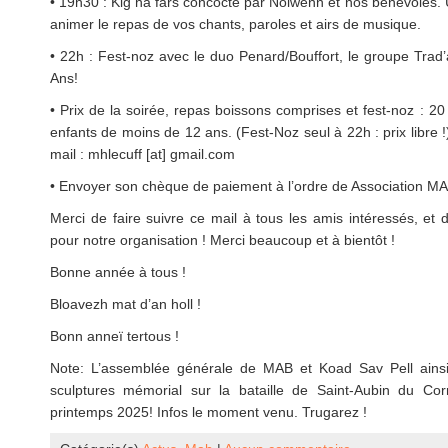
• 19h30 : Kig ha fars concocté par Nolwenn et nos bénévoles. 
animer le repas de vos chants, paroles et airs de musique.
• 22h : Fest-noz avec le duo Penard/Bouffort, le groupe Trad
Ans!
• Prix de la soirée, repas boissons comprises et fest-noz : 2
enfants de moins de 12 ans. (Fest-Noz seul à 22h : prix libre
mail : mhlecuff [at] gmail.com
• Envoyer son chèque de paiement à l’ordre de Association MA
Merci de faire suivre ce mail à tous les amis intéressés, et 
pour notre organisation ! Merci beaucoup et à bientôt !
Bonne année à tous !
Bloavezh mat d’an holl !
Bonn anneï tertous !
Note: L’assemblée générale de MAB et Koad Sav Pell ains
sculptures mémorial sur la bataille de Saint-Aubin du Corm
printemps 2025! Infos le moment venu. Trugarez !