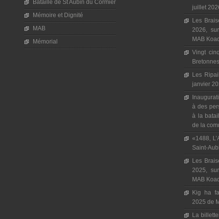
Bataille de St Aubin du Cormier
juillet 20
Mémoire et Dignité
Les Brais
MAB
2026, sur
MAB Koad 
Mémorial
Vingt cin
Bretonnes,
Les Ripai
janvier 20
Inaugura
à des per
à la batai
de la com
«1488, L’A
Saint-Aub
Les Brais
2025, sur
MAB Koad 
Kig ha fa
2025 de 
La billett