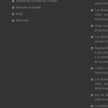
Bataille de St Aubin du Cormier
juillet 20
Mémoire et Dignité
Les Brais
MAB
2026, sur
MAB Koad 
Mémorial
Vingt cin
Bretonnes,
Les Ripai
janvier 20
Inaugura
à des per
à la batai
de la com
«1488, L’A
Saint-Aub
Les Brais
2025, sur
MAB Koad 
Kig ha fa
2025 de 
La billett