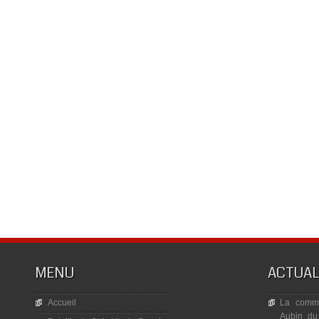
MENU
ACTUAL
Accueil
La commé
Aubin du