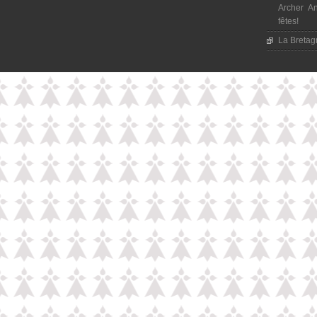
Archer An
fêtes!
La Bretagn