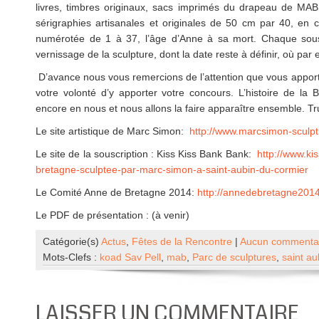
livres, timbres originaux, sacs imprimés du drapeau de MAB
sérigraphies artisanales et originales de 50 cm par 40, en c
numérotée de 1 à 37, l’âge d’Anne à sa mort. Chaque sousc
vernissage de la sculpture, dont la date reste à définir, où par
D’avance nous vous remercions de l’attention que vous apporte
votre volonté d’y apporter votre concours. L’histoire de la B
encore en nous et nous allons la faire apparaître ensemble.
Tr
Le site artistique de Marc Simon:
http://www.marcsimon-sculpt
Le site de la souscription : Kiss Kiss Bank Bank:
http://www.ki
bretagne-sculptee-par-marc-simon-a-saint-aubin-du-cormier
Le Comité Anne de Bretagne 2014:
http://annedebretagne201
Le PDF de présentation : (à venir)
Catégorie(s)
Actus
,
Fêtes de la Rencontre
|
Aucun commentai
Mots-Clefs :
koad Sav Pell
,
mab
,
Parc de sculptures
,
saint au
LAISSER UN COMMENTAIRE