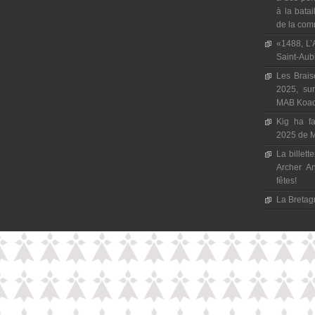
à la batai
de la com
«1488, L’A
Saint-Aub
Les Brais
2025, sur
MAB Koad 
Kig ha fa
2025 de 
La billett
Archer An
fêtes!
La Bretagn