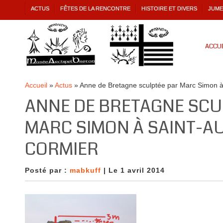
ACTUS
FÊTES DE LA RENCONTRE
HISTOIRE ET DIVERS
JUME
ACCUE
Accueil
»
Actus
»
Anne de Bretagne sculptée par Marc Simon à
ANNE DE BRETAGNE SCU
MARC SIMON À SAINT-A
CORMIER
Posté par :
mabkuff
| Le 1 avril 2014