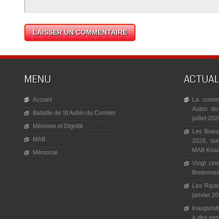
MENU
ACTUAL
Accueil
La commé
Aubin du
Bataille de St Aubin du Cormier
juillet 20
Mémoire et Dignité
Les Brais
MAB
2026, sur
MAB Koad 
Mémorial
Vingt cin
Bretonnes,
Les Ripai
janvier 20
Inaugura
à des per